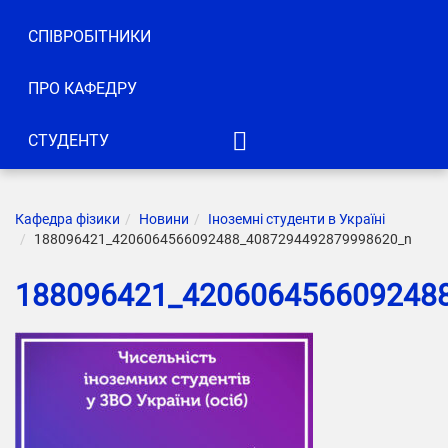
СПІВРОБІТНИКИ
ПРО КАФЕДРУ
СТУДЕНТУ
ІТМ
КН
Кафедра фізики
Новини
Іноземні студенти в Україні
188096421_4206064566092488_4087294492879998620_n
ІК
188096421_420606456609248
АКТ
КІУ
ІРТЗІ
ЕЛБІ