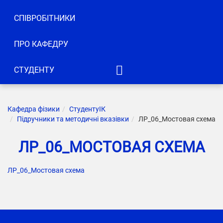
СПІВРОБІТНИКИ
ПРО КАФЕДРУ
СТУДЕНТУ
ІТМ
КН
Кафедра фізики
Студенту
ІК
Підручники та методичні вказівки
ЛР_06_Мостовая схема
ІК
ЛР_06_МОСТОВАЯ СХЕМА
АКТ
КІУ
ЛР_06_Мостовая схема
ІРТЗІ
ЕЛБІ